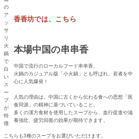
の
ア
香香坊では、こちら
ッ
サ
リ
火
本場中国の串串香
鍋
で
中国で流行のローカルフード串串香。
白
火鍋のカジュアル版「小火鍋」とも呼ばれ、若者を中
い
心に人気爆発！
ス
ー
人気の理由は、中国に古くから伝わる食への思想「医
プ
食同源」の精神に基づいていること。
が
多くの漢方食材を使用したスープから、血行促進や滋
特
養強壮、疲労回復の効果が期待できます。
徴
こちらも3種のスープをお選びいただけます。